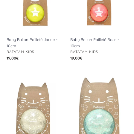
Baby Ballon Pailleté Jaune -
Baby Ballon Pailleté Rose -
10cm
10cm
DISTRIBUTEUR
DISTRIBUTEUR
RATATAM KIDS
RATATAM KIDS
Prix
19,00€
Prix
19,00€
normal
normal
Balle
Balle
de
de
Manipulation
Manipulation
Bulle
Bulle
Argent
Bleu
-
-
10cm
10cm