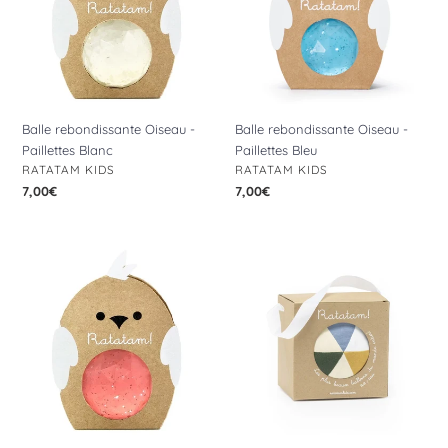
Paillettes
Paillettes
Blanc
Bleu
Balle rebondissante Oiseau -
Balle rebondissante Oiseau -
Paillettes Blanc
Paillettes Bleu
DISTRIBUTEUR
DISTRIBUTEUR
RATATAM KIDS
RATATAM KIDS
Prix
7,00€
Prix
7,00€
normal
normal
Balle
Balle
rebondissante
tissu
Oiseau
bébé
-
Moutarde
Paillettes
-
Rose
10cm