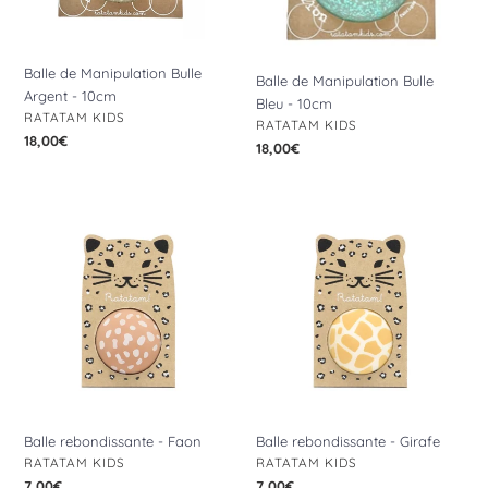
Balle de Manipulation Bulle
Balle de Manipulation Bulle
Argent - 10cm
Bleu - 10cm
DISTRIBUTEUR
RATATAM KIDS
DISTRIBUTEUR
RATATAM KIDS
Prix
18,00€
Prix
18,00€
normal
normal
Balle
Balle
rebondissante
rebondissante
-
-
Faon
Girafe
Balle rebondissante - Faon
Balle rebondissante - Girafe
DISTRIBUTEUR
DISTRIBUTEUR
RATATAM KIDS
RATATAM KIDS
Prix
7,00€
Prix
7,00€