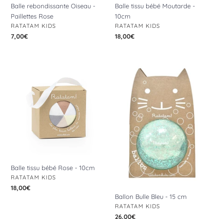
Balle rebondissante Oiseau -
Balle tissu bébé Moutarde -
Paillettes Rose
10cm
DISTRIBUTEUR
DISTRIBUTEUR
RATATAM KIDS
RATATAM KIDS
Prix
7,00€
Prix
18,00€
normal
normal
Balle
Ballon
tissu
Bulle
bébé
Bleu
Rose
-
-
15
10cm
cm
Balle tissu bébé Rose - 10cm
DISTRIBUTEUR
RATATAM KIDS
Prix
18,00€
Ballon Bulle Bleu - 15 cm
normal
DISTRIBUTEUR
RATATAM KIDS
Prix
26,00€