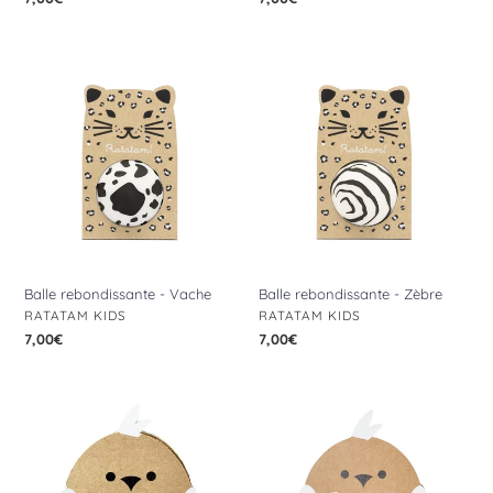
normal
normal
Balle
Balle
rebondissante
rebondissante
-
-
Vache
Zèbre
Balle rebondissante - Vache
Balle rebondissante - Zèbre
DISTRIBUTEUR
DISTRIBUTEUR
RATATAM KIDS
RATATAM KIDS
Prix
7,00€
Prix
7,00€
normal
normal
Balle
Balle
rebondissante
rebondissante
Oiseau
Oiseau
-
-