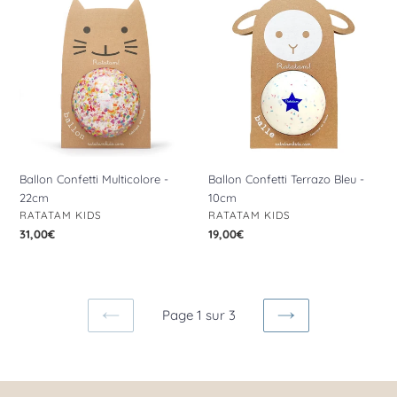
Confetti
Confetti
Multicolore
Terrazo
-
Bleu
22cm
-
10cm
Ballon Confetti Multicolore -
Ballon Confetti Terrazo Bleu -
22cm
10cm
DISTRIBUTEUR
DISTRIBUTEUR
RATATAM KIDS
RATATAM KIDS
Prix
31,00€
Prix
19,00€
normal
normal
Page 1 sur 3
PAGE
PAGE
PRÉCÉDENTE
SUIVANTE