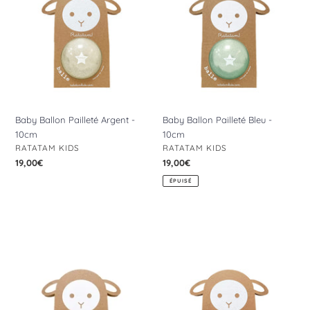
10cm
10cm
Baby Ballon Pailleté Argent -
Baby Ballon Pailleté Bleu -
10cm
10cm
DISTRIBUTEUR
DISTRIBUTEUR
RATATAM KIDS
RATATAM KIDS
Prix
19,00€
Prix
19,00€
normal
normal
ÉPUISÉ
Baby
Baby
Ballon
Ballon
Pailleté
Pailleté
Jaune
Rose
-
-
10cm
10cm