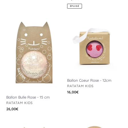
normal
ÉPUISÉ
Ballon
Ballon
Bulle
Coeur
Rose
Rose
-
-
15
12cm
cm
Ballon Coeur Rose - 12cm
DISTRIBUTEUR
RATATAM KIDS
Prix
16,00€
Ballon Bulle Rose - 15 cm
normal
DISTRIBUTEUR
RATATAM KIDS
Prix
26,00€
normal
Ballon
Ballon