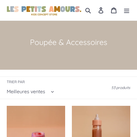
Passer
au
Rechercher
Se connecter
Panier
contenu
C
Poupée & Accessoires
o
l
l
e
TRIER PAR
c
53 produits
t
i
Petits
Box
o
Pots
Chocolat
magiques
-
n
-
Lait
:
Fraise
chocolat