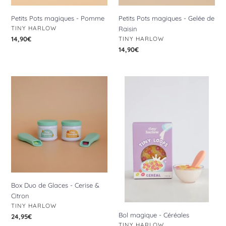
Petits Pots magiques - Pomme
Petits Pots magiques - Gelée de
DISTRIBUTEUR
TINY HARLOW
Raisin
DISTRIBUTEUR
Prix
14,90€
TINY HARLOW
normal
Prix
14,90€
normal
Box
Bol
Duo
magique
de
-
Glaces
Céréales
-
Cerise
&
Citron
Box Duo de Glaces - Cerise &
Citron
DISTRIBUTEUR
TINY HARLOW
Bol magique - Céréales
Prix
24,95€
DISTRIBUTEUR
TINY HARLOW
normal