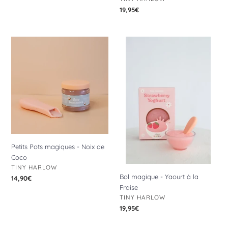
Prix
19,95€
normal
Petits
Bol
Pots
magique
magiques
-
-
Yaourt
Noix
à
de
la
Coco
Fraise
Petits Pots magiques - Noix de
Coco
DISTRIBUTEUR
TINY HARLOW
Bol magique - Yaourt à la
Prix
14,90€
Fraise
normal
DISTRIBUTEUR
TINY HARLOW
Prix
19,95€
normal