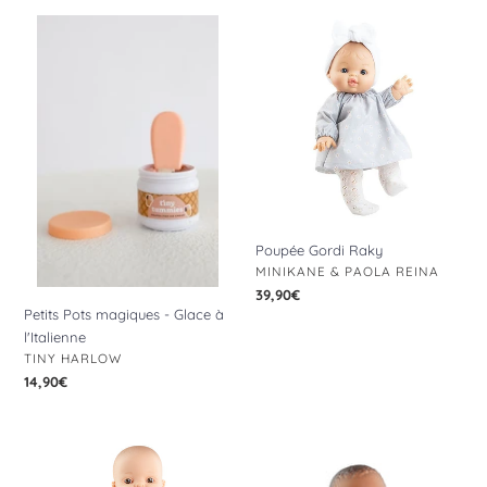
Petits
Poupée
Pots
Gordi
magiques
Raky
-
Glace
à
l'Italienne
Poupée Gordi Raky
DISTRIBUTEUR
MINIKANE & PAOLA REINA
Prix
39,90€
Petits Pots magiques - Glace à
normal
l'Italienne
DISTRIBUTEUR
TINY HARLOW
Prix
14,90€
normal
Poupée
Poupée
Gordi
Gordi