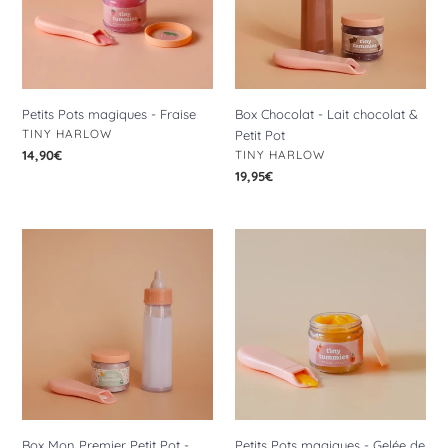
&
Petit
Pot
Petits Pots magiques - Fraise
Box Chocolat - Lait chocolat &
DISTRIBUTEUR
TINY HARLOW
Petit Pot
DISTRIBUTEUR
Prix
14,90€
TINY HARLOW
normal
Prix
19,95€
normal
Box
Petits
Mon
Pots
Premier
magiques
Petit
-
Pot
Gelée
-
de
Lait
Pêche
&
Petit
Pot
Box Mon Premier Petit Pot -
Petits Pots magiques - Gelée de
Céréales