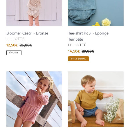
Tempête
Bloomer César - Bronze
Tee-shirt Paul - Eponge
DISTRIBUTEUR
LILILOTTE
Tempête
DISTRIBUTEUR
Prix
12,50€
Prix
25,00€
LILILOTTE
réduit
normal
Prix
14,50€
Prix
29,00€
ÉPUISÉ
réduit
normal
PRIX DOUX
Barboteuse
Tee-
Adèle
shirt
-
Paul
Eponge
Bébé
Parme
-
Bronze