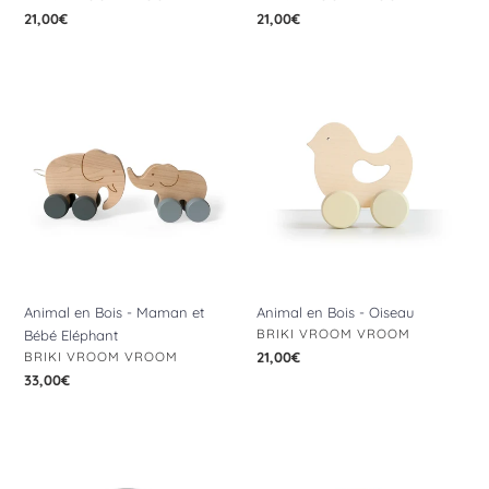
Prix
21,00€
Prix
21,00€
normal
normal
Animal
Animal
en
en
Bois
Bois
-
-
Maman
Oiseau
et
Bébé
Eléphant
Animal en Bois - Maman et
Animal en Bois - Oiseau
DISTRIBUTEUR
BRIKI VROOM VROOM
Bébé Eléphant
DISTRIBUTEUR
BRIKI VROOM VROOM
Prix
21,00€
normal
Prix
33,00€
normal
Arc-
Arc-
en-
en-