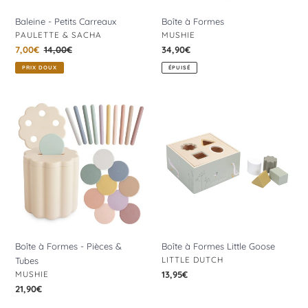
Baleine - Petits Carreaux
Boîte à Formes
DISTRIBUTEUR
DISTRIBUTEUR
PAULETTE & SACHA
MUSHIE
Prix
7,00€
Prix
14,00€
Prix
34,90€
réduit
normal
normal
PRIX DOUX
ÉPUISÉ
Boîte
Boîte
à
à
Formes
Formes
-
Little
Pièces
Goose
&
Tubes
Boîte à Formes - Pièces &
Boîte à Formes Little Goose
DISTRIBUTEUR
LITTLE DUTCH
Tubes
DISTRIBUTEUR
MUSHIE
Prix
13,95€
normal
Prix
21,90€
normal