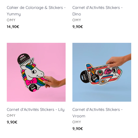
Cahier de Coloriage & Stickers -
Carnet d'Activités Stickers -
Yummy
Dino
DISTRIBUTEUR
DISTRIBUTEUR
OMY
OMY
Prix
14,90€
Prix
9,90€
normal
normal
Carnet
Carnet
d'Activités
d'Activités
Stickers
Stickers
-
-
Lily
Vroom
Carnet d'Activités Stickers - Lily
Carnet d'Activités Stickers -
DISTRIBUTEUR
OMY
Vroom
DISTRIBUTEUR
Prix
9,90€
OMY
normal
Prix
9,90€
normal