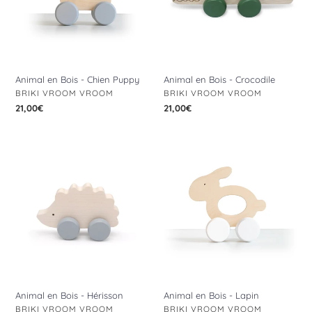
Puppy
Animal en Bois - Chien Puppy
Animal en Bois - Crocodile
DISTRIBUTEUR
DISTRIBUTEUR
BRIKI VROOM VROOM
BRIKI VROOM VROOM
Prix
21,00€
Prix
21,00€
normal
normal
Animal
Animal
en
en
Bois
Bois
-
-
Hérisson
Lapin
Animal en Bois - Hérisson
Animal en Bois - Lapin
DISTRIBUTEUR
DISTRIBUTEUR
BRIKI VROOM VROOM
BRIKI VROOM VROOM