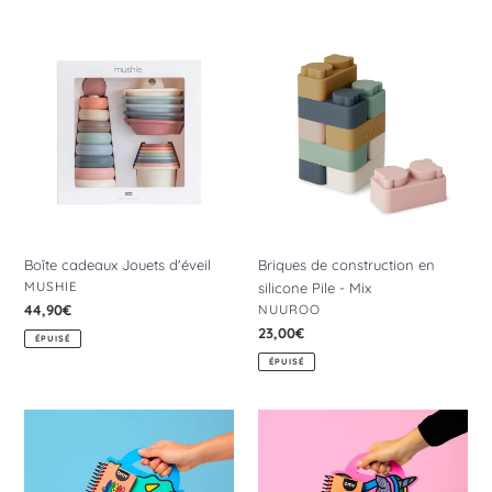
Boîte
Briques
cadeaux
de
Jouets
construction
d'éveil
en
silicone
Pile
-
Mix
Boîte cadeaux Jouets d'éveil
Briques de construction en
DISTRIBUTEUR
MUSHIE
silicone Pile - Mix
DISTRIBUTEUR
Prix
44,90€
NUUROO
normal
Prix
23,00€
ÉPUISÉ
normal
ÉPUISÉ
Cahier
Cahier
de
de
Coloriage
Coloriage
&
&