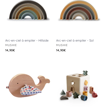
ciel
ciel
à
à
empiler
empiler
-
-
Hillside
Sol
Arc-en-ciel à empiler - Hillside
Arc-en-ciel à empiler - Sol
DISTRIBUTEUR
DISTRIBUTEUR
MUSHIE
MUSHIE
Prix
14,90€
Prix
14,90€
normal
normal
Baleine
Boîte
-
à
Petits
Formes
Carreaux