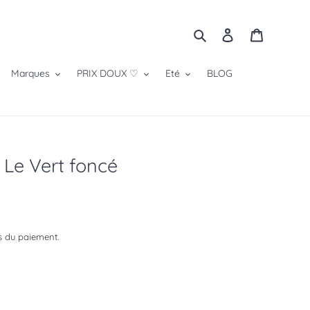
Rechercher
Se connecter
Panier
Marques
PRIX DOUX ♡
Eté
BLOG
 Le Vert foncé
s du paiement.