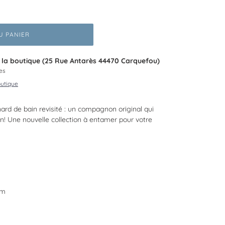
U PANIER
à
la boutique (25 Rue Antarès 44470 Carquefou)
es
outique
rd de bain revisité : un compagnon original qui
in! Une nouvelle collection à entamer pour votre
cm