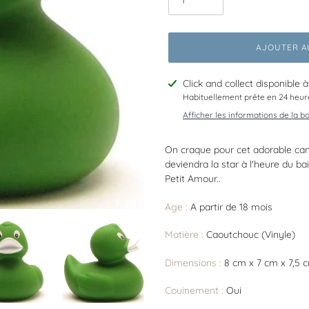
AJOUTER A
Ajout
Click and collect disponible 
d'un
Habituellement prête en 24 heur
produit
Afficher les informations de la b
à
votre
On craque pour cet adorable cana
panier
deviendra la star à l'heure du ba
Petit Amour..
Age :
A partir de 18 mois
Matière :
Caoutchouc (Vinyle)
Dimensions :
8 cm x 7 cm x 7,5 
Couinement :
Oui