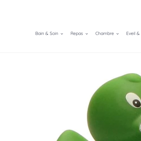
Passer
au
contenu
Bain & Soin
Repas
Chambre
Eveil &