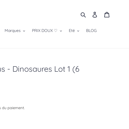
Rechercher
Se connecter
Panier
Marques
PRIX DOUX ♡
Eté
BLOG
us - Dinosaures Lot 1 (6
s du paiement.