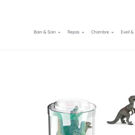
Passer
au
contenu
Bain & Soin
Repas
Chambre
Eveil &