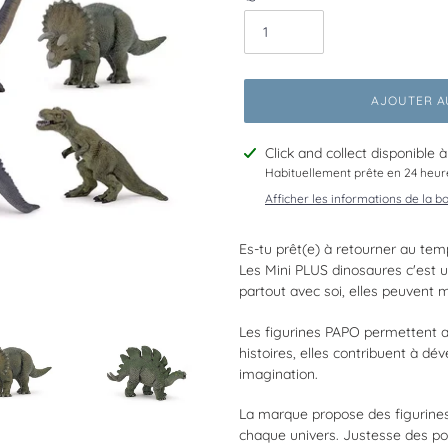
AJOUTER A
Ajout
Click and collect disponible 
d'un
Habituellement prête en 24 heur
produit
Afficher les informations de la b
à
votre
Es-tu prêt(e) à retourner au tem
panier
Les Mini PLUS dinosaures c'est 
partout avec soi, elles peuvent 
Les figurines PAPO permettent a
histoires, elles contribuent à dév
imagination.
La marque propose des figurines
chaque univers. Justesse des po