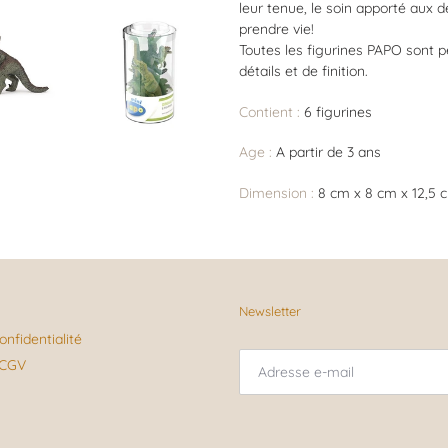
leur tenue, le soin apporté aux d
prendre vie!
Toutes les figurines PAPO sont pe
détails et de finition.
Contient :
6 figurines
Age :
A partir de 3 ans
Dimension :
8 cm x 8 cm x 12,5 
Newsletter
onfidentialité
CGV