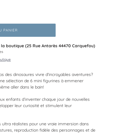
U PANIER
à
la boutique (25 Rue Antarès 44470 Carquefou)
es
outique
ps des dinosaures vivre d'incroyables aventures?
une sélection de 6 mini figurines à emmener
même aller dans le bain!
ux enfants d’inventer chaque jour de nouvelles
elopper leur curiosité et stimulent leur
 ultra réalistes pour une vraie immersion dans
stures, reproduction fidèle des personnages et de