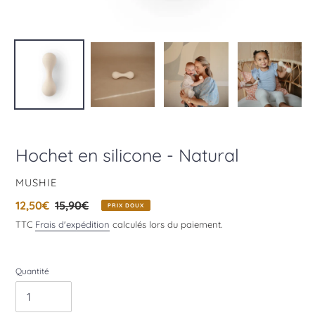
Hochet en silicone - Natural
DISTRIBUTEUR
MUSHIE
Prix
12,50€
Prix
15,90€
PRIX DOUX
réduit
normal
TTC
Frais d'expédition
calculés lors du paiement.
Quantité