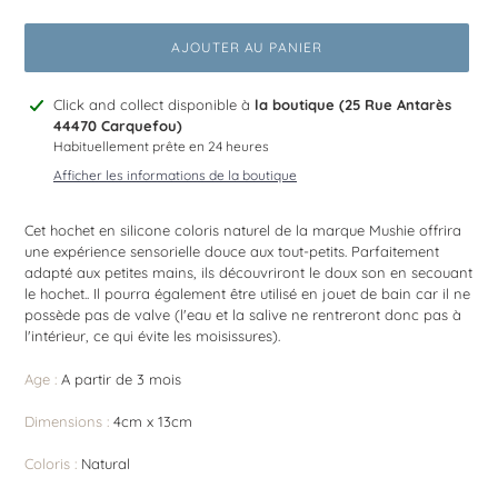
AJOUTER AU PANIER
Ajout
Click and collect disponible à
la boutique (25 Rue Antarès
d'un
44470 Carquefou)
produit
Habituellement prête en 24 heures
à
Afficher les informations de la boutique
votre
panier
Cet hochet en silicone coloris naturel de la marque Mushie offrira
une expérience sensorielle douce aux tout-petits. Parfaitement
adapté aux petites mains, ils découvriront le doux son en secouant
le hochet.. Il pourra également être utilisé en jouet de bain car il ne
possède pas de valve (l'eau et la salive ne rentreront donc pas à
l'intérieur, ce qui évite les moisissures).
Age :
A partir de 3 mois
Dimensions :
4cm x 13cm
Coloris :
Natural