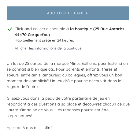
AJOUTER AU PANIER
Ajout
Click and collect disponible à
la boutique (25 Rue Antarès
d'un
44470 Carquefou)
produit
Habituellement prête en 24 heures
à
Afficher les informations de la boutique
votre
panier
Un lot de 25 cartes, de la marque Minus Editions, pour tester si on
se connaît si bien que ça... Pour parents et enfants, frères et
soeurs, entre amis, amoureux ou collègues, offrez-vous un bon
moment de complicité! Un jeu drôle pour se découvrir dans le
regard de l'autre...
Glissez-vous dans la peau de votre partenaire de jeu en
répondant à des questions à sa place et découvrez chacun ce que
l'autre s'imagine de vous... Les réponses pourraient être
surprenantes!
Age :
de 6 ans à ... l'infini!