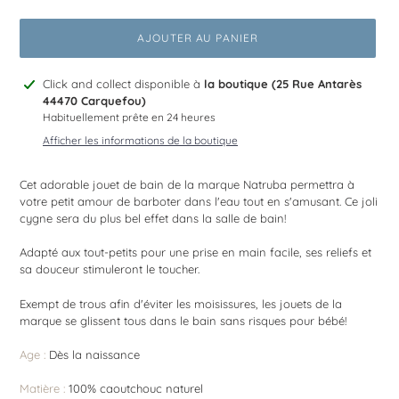
AJOUTER AU PANIER
Ajout
Click and collect disponible à
la boutique (25 Rue Antarès
d'un
44470 Carquefou)
produit
Habituellement prête en 24 heures
à
Afficher les informations de la boutique
votre
panier
Cet adorable jouet de bain de la marque Natruba permettra à
votre petit amour de barboter dans l'eau tout en s'amusant. Ce joli
cygne sera du plus bel effet dans la salle de bain!
Adapté aux tout-petits pour une prise en main facile, ses reliefs et
sa douceur stimuleront le toucher.
Exempt de trous afin d'éviter les moisissures, les jouets de la
marque se glissent tous dans le bain sans risques pour bébé!
Age :
Dès la naissance
Matière :
100% caoutchouc naturel