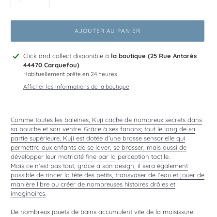
AJOUTER AU PANIER
Ajout
Click and collect disponible à
la boutique (25 Rue Antarès
d'un
44470 Carquefou)
produit
Habituellement prête en 24 heures
à
Afficher les informations de la boutique
votre
panier
Comme toutes les baleines, Kuji cache de nombreux secrets dans
sa bouche et son ventre. Grâce à ses fanons; tout le long de sa
partie supérieure, Kuji est dotée d’une brosse sensorielle qui
permettra aux enfants de se laver, se brosser, mais aussi de
développer leur motricité fine par la perception tactile.
Mais ce n’est pas tout, grâce à son design, il sera également
possible de rincer la tête des petits, transvaser de l’eau et jouer de
manière libre ou créer de nombreuses histoires drôles et
imaginaires.
De nombreux jouets de bains accumulent vite de la moisissure.