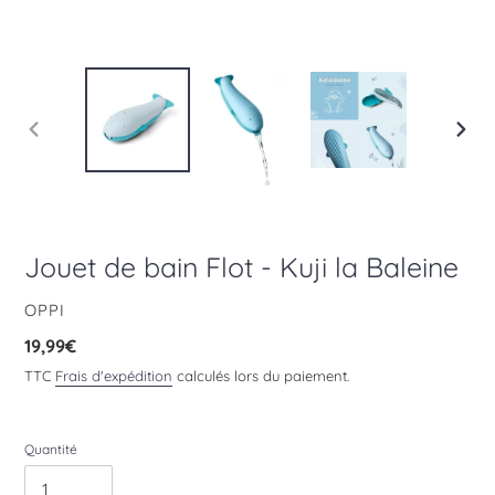
DIAPOSITIVE
DIAPO
PRÉCÉDENTE
SUIV
Jouet de bain Flot - Kuji la Baleine
DISTRIBUTEUR
OPPI
Prix
19,99€
normal
TTC
Frais d'expédition
calculés lors du paiement.
Quantité