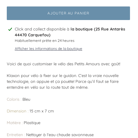
AJOUTER AU PANIER
Ajout
Click and collect disponible à
la boutique (25 Rue Antarès
d'un
44470 Carquefou)
produit
Habituellement prête en 24 heures
à
Afficher les informations de la boutique
votre
panier
Voici de quoi customiser le vélo des Petits Amours avec goût!
Klaxon pour vélo à fixer sur le guidon. C’est la vraie nouvelle
technologie, on appuie et ça pouète!
Parce qu’il faut se faire
entendre en vélo sur la route tout de même.
Coloris :
Bleu
Dimension :
15 cm x 7 cm
Matière :
Plastique
Entretien :
Nettoyer à l'eau chaude savonneuse