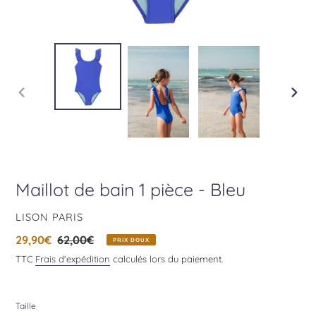
DIAPOSITIVE
DIAPO
PRÉCÉDENTE
SUIV
Maillot de bain 1 pièce - Bleu
DISTRIBUTEUR
LISON PARIS
Prix
29,90€
Prix
62,00€
PRIX DOUX
réduit
normal
TTC
Frais d'expédition
calculés lors du paiement.
Taille