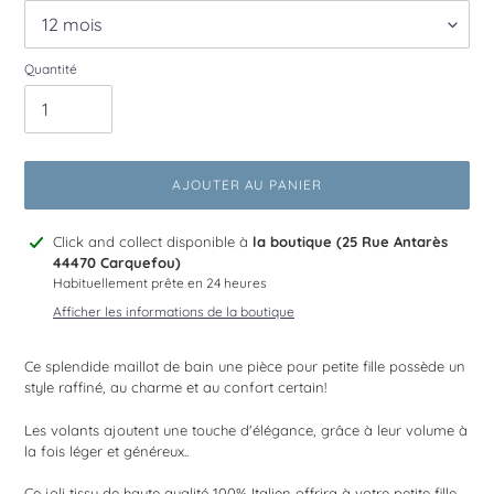
Quantité
AJOUTER AU PANIER
Ajout
Click and collect disponible à
la boutique (25 Rue Antarès
d'un
44470 Carquefou)
produit
Habituellement prête en 24 heures
à
Afficher les informations de la boutique
votre
panier
Ce splendide maillot de bain une pièce pour petite fille possède un
style raffiné, au charme et au confort certain!
Les volants ajoutent une touche d'élégance, grâce à leur volume à
la fois léger et généreux..
Ce joli tissu de haute qualité 100% Italien offrira à votre petite fille