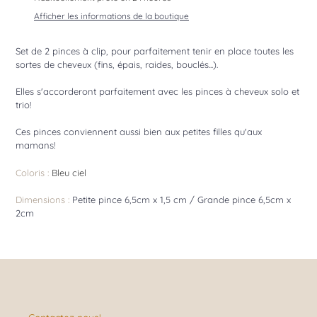
à
Afficher les informations de la boutique
votre
panier
Set de 2 pinces à clip, pour parfaitement tenir en place toutes les
sortes de cheveux (fins, épais, raides, bouclés...).
Elles s'accorderont parfaitement avec les pinces à cheveux solo et
trio!
Ces pinces conviennent aussi bien aux petites filles qu'aux
mamans!
Coloris :
Bleu ciel
Dimensions :
Petite pince 6,5cm x 1,5 cm / Grande pince 6,5cm x
2cm