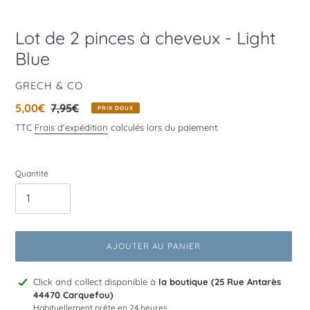
Lot de 2 pinces à cheveux - Light
Blue
DISTRIBUTEUR
GRECH & CO
Prix
5,00€
Prix
7,95€
PRIX DOUX
réduit
normal
TTC
Frais d'expédition
calculés lors du paiement.
Quantité
AJOUTER AU PANIER
Ajout
Click and collect disponible à
la boutique (25 Rue Antarès
d'un
44470 Carquefou)
produit
Habituellement prête en 24 heures