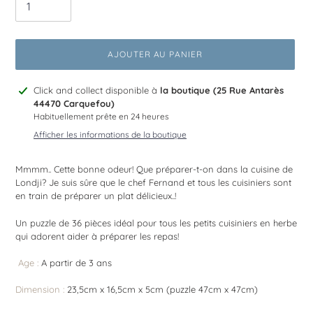
AJOUTER AU PANIER
Ajout
Click and collect disponible à
la boutique (25 Rue Antarès
d'un
44470 Carquefou)
produit
Habituellement prête en 24 heures
à
Afficher les informations de la boutique
votre
panier
Mmmm.. Cette bonne odeur! Que préparer-t-on dans la cuisine de
Londji? Je suis sûre que le chef Fernand et tous les cuisiniers sont
en train de préparer un plat délicieux..!
Un puzzle de 36 pièces idéal pour tous les petits cuisiniers en herbe
qui adorent aider à préparer les repas!
Age :
A partir de 3 ans
Dimension :
23,5cm x 16,5cm x 5cm (puzzle 47cm x 47cm)