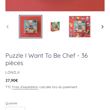
DIAPOSITIVE
DIAPO
PRÉCÉDENTE
SUIV
Puzzle I Want To Be Chef - 36
pièces
DISTRIBUTEUR
LONDJI
Prix
27,90€
normal
TTC
Frais d'expédition
calculés lors du paiement.
Quantité